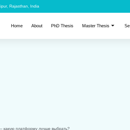
ipur, Rajasthan, India
Home
About
PhD Thesis
Master Thesis
Se
— какую платформу лучше выбрать?