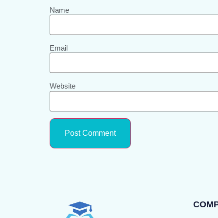
Name
Email
Website
COM