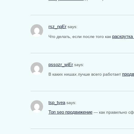
rsz_nqEr
says:
раскрутка
Что делать, если после того как
pssozr_wiEr
says:
продв
В каких нишах лучше всего работает
tsp_tvea
says:
Топ seo продвижение
— как правильно сф