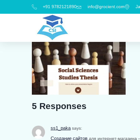
+91 9782121890
info@grocient.com
Ja
5 Responses
ss1_paka
says:
Создание сайтов
для интернет-магазина 